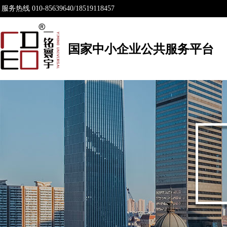
服务热线 010-85639640/18519118457
国家中小企业公共服务平台