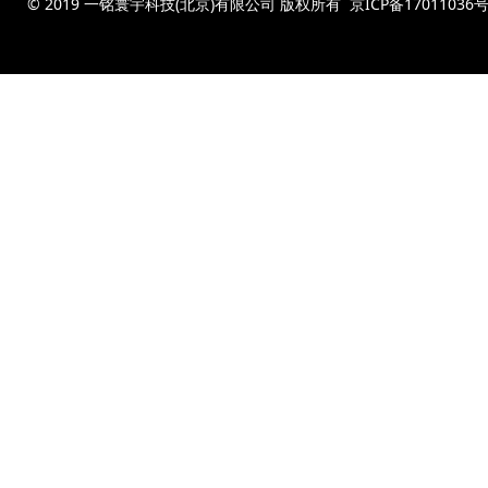
© 2019 一铭寰宇科技(北京)有限公司 版权所有
京ICP备17011036号